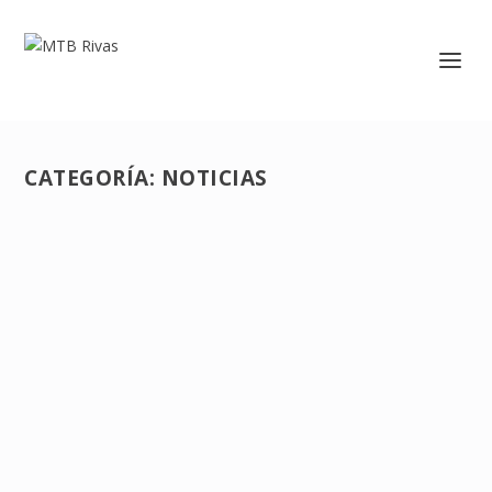
CATEGORÍA:
NOTICIAS
DESAFÍO VELETA
Oct 25, 2022
REFUGIO DEL PUNTAL (CAPILEIRA) Una de las rutas
más espectaculares que hemos realizado el club, donde
salimos de Granada, haciendo la primera noche en
Lanjarón, la segunda en Capileira y regresando a
Granada. Desde Capileira...
LEE MAS