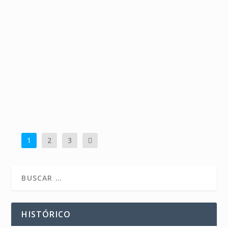
VÍDEO COMPETICIÓN GDANCE
ALTAFIT￼
May 7, 2022
· Vídeo competición GDance Altafit Buenas chic@s.
Estamos esta semana haciendo una...
LEE MAS
1
2
3
HISTÓRICO