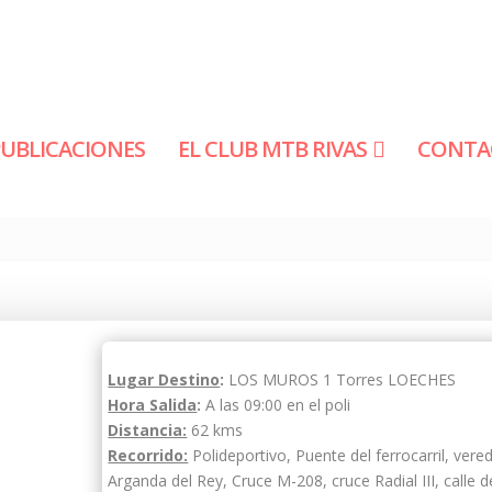
PUBLICACIONES
EL CLUB MTB RIVAS
CONTA
Lugar Destino
:
LOS MUROS 1 Torres LOECHES
Hora Salida
:
A las 09:00 en el poli
Distancia:
62 kms
Recorrido:
Polideportivo, Puente del ferrocarril, vere
Arganda del Rey, Cruce M-208, cruce Radial III, calle d