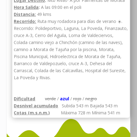
Lugar Destino
:
Mtb Rivas- A por Palmeritas de Morata
Hora Salida
:
A las 09:00 en el poli
Distancia:
49 kms
Recorrido:
Ruta muy rodadora para días de verano ☀️.
Recorrido: Polideportivo, Laguna, La Poveda, Finanzauto,
cruce A-3, Cerro del Aguila, Loma de Valdeciervos,
Colada camino viejo a Chinchón (camino de las naves),
camino a Morata de Tajuña por la piscina, Morata,
Piscina Municipal, Hidroelectrica de Morata de Tajuña,
Barranco de Valdepozuelo, cruce A-3, Dehesa del
Carrascal, Colada de las Calcavillas, Hospital del Sureste,
La Poveda y Rivas.
Dificultad
verde
/
azul
/
rojo
/
negro
Desnivel acumulado
Subida 543 m Bajada 543
m
Cotas (m.s.n.m.)
Máxima 728 m Mínima 541 m