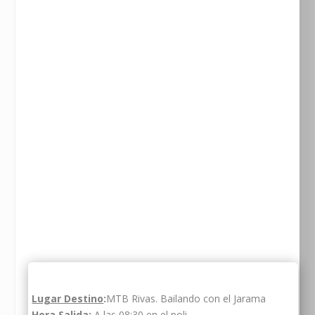
Lugar Destino
:
MTB Rivas. Bailando con el Jarama
Hora Salida
:
A las 08:30 en el poli