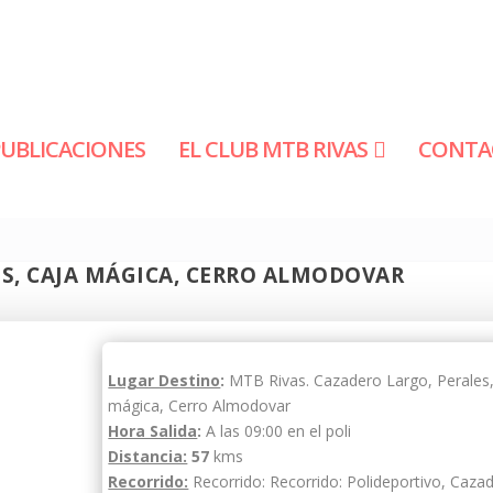
PUBLICACIONES
EL CLUB MTB RIVAS
CONTA
ES, CAJA MÁGICA, CERRO ALMODOVAR
Lugar Destino
:
MTB Rivas. Cazadero Largo, Perales,
mágica, Cerro Almodovar
Hora Salida
:
A las 09:00 en el poli
Distancia:
57
kms
Recorrido:
Recorrido: Recorrido: Polideportivo, Caza