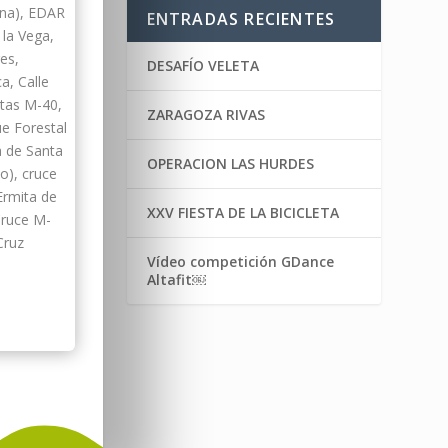
ina), EDAR
ENTRADAS RECIENTES
 la Vega,
es,
DESAFÍO VELETA
a, Calle
etas M-40,
ZARAGOZA RIVAS
ue Forestal
a de Santa
OPERACION LAS HURDES
o), cruce
Ermita de
XXV FIESTA DE LA BICICLETA
Cruce M-
Cruz
Vídeo competición GDance
Altafit￼