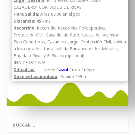
Lugar Destino
:
MTB Rivas. LA MARAÑOSA-
CAZADERO- CORTADOS DE RIVAS
Hora Salida
:
A las 09:00 en el poli
Distancia:
45
kms
Recorrido:
Recorrido: Recorrido: Polideportivo,
Protección Civil, Casa del tio Rufo, cuesta del acensor,
Pico Coberteras, Cazadero Largo, Protección Civil, subida
a los cortados, tarta, subida Barranco de los Morales,
Bajada a Rivas y El Pícaro (opcional).
INDICE IBP: N/A
Dificultad
verde
/
azul
/
rojo
/
negro
Desnivel acumulado
Subida 499 m