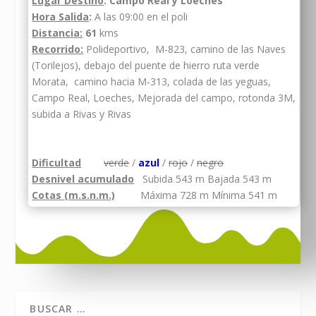
Lugar Destino
: Campo Real y Loeches
Hora Salida
:
A las 09:00 en el poli
Distancia:
61
kms
Recorrido:
Polideportivo, M-823, camino de las Naves
(Torilejos), debajo del puente de hierro ruta verde
Morata, camino hacia M-313, colada de las yeguas,
Campo Real, Loeches, Mejorada del campo, rotonda 3M,
subida a Rivas y Rivas
Dificultad
verde
/
azul
/
rojo
/
negro
Desnivel acumulado
Subida 543 m Bajada 543
m
Cotas (m.s.n.m.)
Máxima 728 m Mínima 541 m