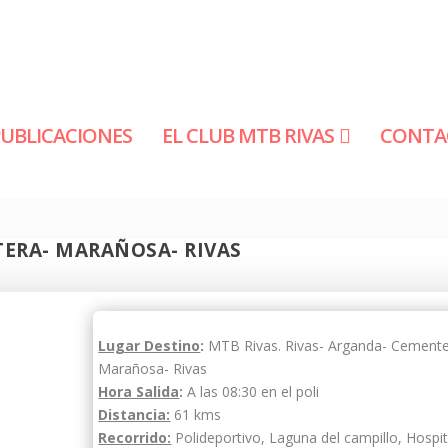
PUBLICACIONES
EL CLUB MTB RIVAS
CONTA
TERA- MARAÑOSA- RIVAS
Lugar Destino
:
MTB Rivas. Rivas- Arganda- Cemente
Marañosa- Rivas
Hora Salida
:
A las 08:30 en el poli
Distancia:
61 kms
Recorrido:
Polideportivo, Laguna del campillo, Hospit