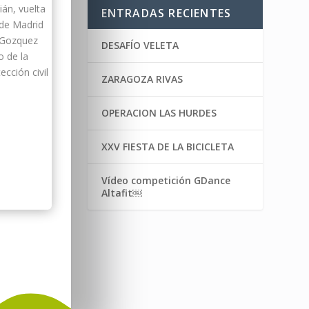
ián, vuelta
ENTRADAS RECIENTES
 de Madrid
 Gozquez
DESAFÍO VELETA
o de la
cción civil
ZARAGOZA RIVAS
OPERACION LAS HURDES
XXV FIESTA DE LA BICICLETA
Vídeo competición GDance
Altafit￼