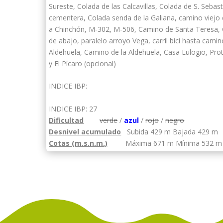
Sureste, Colada de las Calcavillas, Colada de S. Sebast
cementera, Colada senda de la Galiana, camino viejo
a Chinchón, M-302, M-506, Camino de Santa Teresa,
de abajo, paralelo arroyo Vega, carril bici hasta camin
Aldehuela, Camino de la Aldehuela, Casa Eulogio, Prote
y El Pícaro (opcional)
INDICE IBP:
INDICE IBP: 27
Dificultad
verde
/
azul
/
rojo
/
negro
Desnivel acumulado
Subida 429 m Bajada 429 m
Cotas (m.s.n.m.)
Máxima 671 m Mínima 532 m