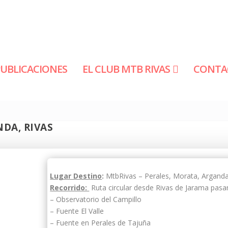
PUBLICACIONES
EL CLUB MTB RIVAS
CONTA
NDA, RIVAS
Lugar Destino
:
MtbRivas – Perales, Morata, Arganda
Recorrido:
Ruta circular desde Rivas de Jarama pasa
– Observatorio del Campillo
– Fuente El Valle
– Fuente en Perales de Tajuña