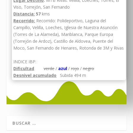
Lugar Destino
:
MTB Rivas. Velilla, Loeches, Torres, El
Viso, Torrejón, San Fernando
Distancia:
57
kms
Recorrido:
Recorrido: Polideportivo, Laguna del
Campillo, Velilla, Loeches, Iglesia de Nuestra Asunción
(Torres de La Alameda), Mariblanca, Parque Europa
(Torrejón de Ardoz), Castillo de Aldovea, Puente del
Moco, San Fernando de Henares, Rotonda de 3M y Rivas
INDICE IBP:
Dificultad
verde
/
azul
/
rojo
/
negro
Desnivel acumulado
Subida 494 m